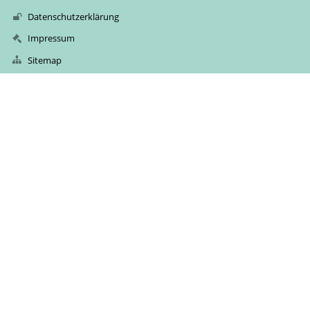
Datenschutzerklärung
Impressum
Sitemap
Kontakt
Volksschule Nibelungen
vs.nibelungen@vs-nibelungen.edu.graz.at
+43 316 872 7030
Nibelungengasse 18/20
8010 Graz
Austria
Martin Zanini
Barrierefreie Einstellungen
Powered by
aSc EduPage