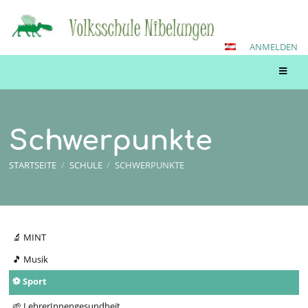
ANMELDEN
Schwerpunkte
STARTSEITE
/
SCHULE
/
SCHWERPUNKTE
Schwerpunkte
🔬 MINT
🎵 Musik
⚽ Sport
🌱 LehrerInnengesundheit