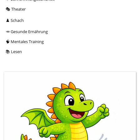
🎭 Theater
♟️ Schach
🥕 Gesunde Ernährung
🧠 Mentales Training
📚 Lesen